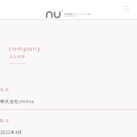
company
会社概要
home
service
社 名
news
株式会社chillna
blog
recruit
contact
設 立
privacy-policy
2022年4月