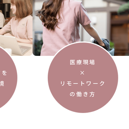
医療現場
アを
×
境
リモートワーク
の働き方