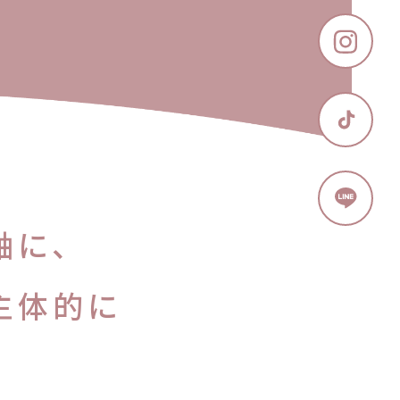
軸に、
主体的に