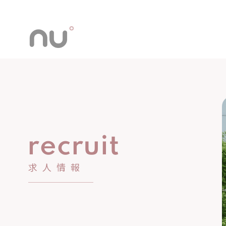
home
recruit
service
news
求人情報
blog
recruit
contact
privacy-policy